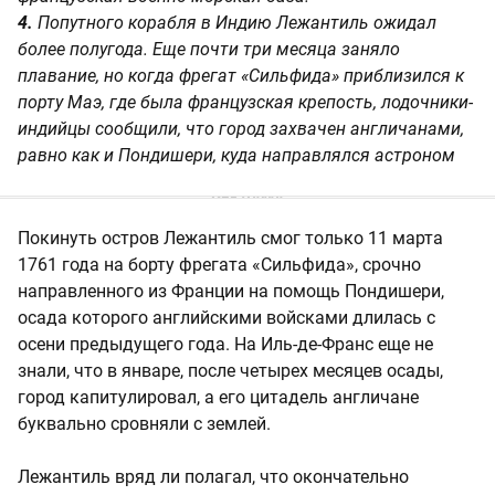
4.
Попутного корабля в Индию Лежантиль ожидал
более полугода. Еще почти три месяца заняло
плавание, но когда фрегат «Сильфида» приблизился к
порту Маэ, где была французская крепость, лодочники-
индийцы сообщили, что город захвачен англичанами,
равно как и Пондишери, куда направлялся астроном
Покинуть остров Лежантиль смог только 11 марта
1761 года на борту фрегата «Сильфида», срочно
направленного из Франции на помощь Пондишери,
осада которого английскими войсками длилась с
осени предыдущего года. На Иль-де-Франс еще не
знали, что в январе, после четырех месяцев осады,
город капитулировал, а его цитадель англичане
буквально сровняли с землей.
Лежантиль вряд ли полагал, что окончательно