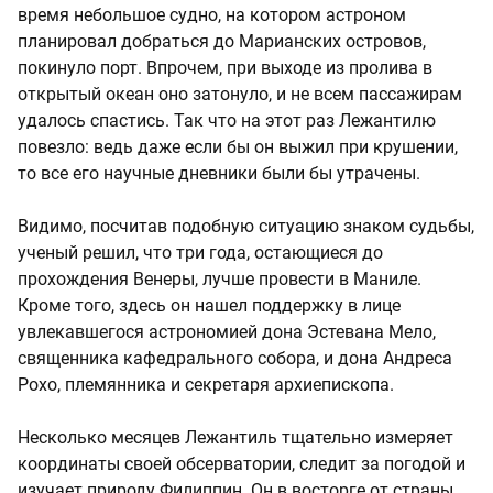
время небольшое судно, на котором астроном
планировал добраться до Марианских островов,
покинуло порт. Впрочем, при выходе из пролива в
открытый океан оно затонуло, и не всем пассажирам
удалось спастись. Так что на этот раз Лежантилю
повезло: ведь даже если бы он выжил при крушении,
то все его научные дневники были бы утрачены.
Видимо, посчитав подобную ситуацию знаком судьбы,
ученый решил, что три года, остающиеся до
прохождения Венеры, лучше провести в Маниле.
Кроме того, здесь он нашел поддержку в лице
увлекавшегося астрономией дона Эстевана Мело,
священника кафедрального собора, и дона Андреса
Рохо, племянника и секретаря архиепископа.
Несколько месяцев Лежантиль тщательно измеряет
координаты своей обсерватории, следит за погодой и
изучает природу Филиппин. Он в восторге от страны,