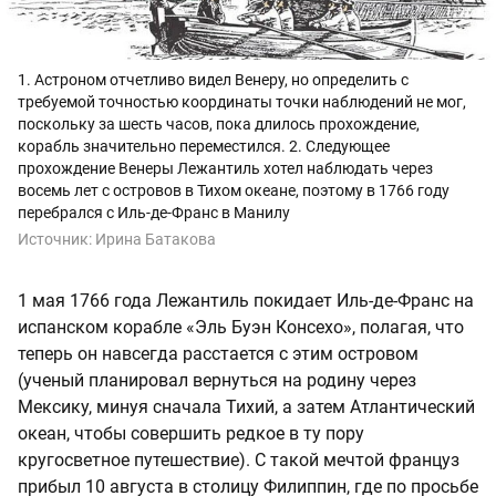
1. Астроном отчетливо видел Венеру, но определить с
требуемой точностью координаты точки наблюдений не мог,
поскольку за шесть часов, пока длилось прохождение,
корабль значительно переместился. 2. Следующее
прохождение Венеры Лежантиль хотел наблюдать через
восемь лет с островов в Тихом океане, поэтому в 1766 году
перебрался с Иль-де-Франс в Манилу
Источник:
Ирина Батакова
1 мая 1766 года Лежантиль покидает Иль-де-Франс на
испанском корабле «Эль Буэн Консехо», полагая, что
теперь он навсегда расстается с этим островом
(ученый планировал вернуться на родину через
Мексику, минуя сначала Тихий, а затем Атлантический
океан, чтобы совершить редкое в ту пору
кругосветное путешествие). С такой мечтой француз
прибыл 10 августа в столицу Филиппин, где по просьбе