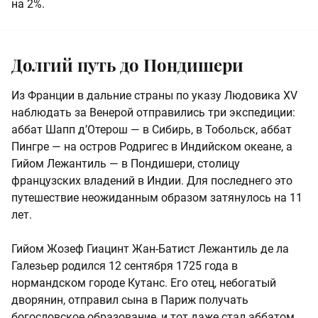
на 2%.
Долгий путь до Пондишери
Из Франции в дальние страны по указу Людовика XV
наблюдать за Венерой отправились три экспедиции:
аббат Шапп д’Отерош — в Сибирь, в Тобольск, аббат
Пингре — на остров Родригес в Индийском океане, а
Гийом Лежантиль — в Пондишери, столицу
французских владений в Индии. Для последнего это
путешествие неожиданным образом затянулось на 11
лет.
Гийом Жозеф Гиацинт Жан-Батист Лежантиль де ла
Галезьер родился 12 сентября 1725 года в
нормандском городе Кутанс. Его отец, небогатый
дворянин, отправил сына в Париж получать
богословское образование, и тот даже стал аббатом,