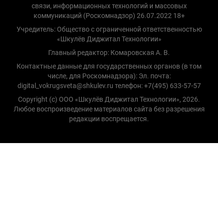
связи, информационных технологий и массовых
коммуникаций (Роскомнадзор) 26.07.2022 18+
Учредитель: Общество с ограниченной ответственностью
«Шкулёв Диджитал Технологии»
Главный редактор: Комаровская А. В.
Контактные данные для государственных органов (в том
числе, для Роскомнадзора): Эл. почта:
digital_vokrugsveta@shkulev.ru телефон: +7(495) 633-57-57
Copyright (с) ООО «Шкулёв Диджитал Технологии», 2026.
Любое воспроизведение материалов сайта без разрешения
редакции воспрещается.