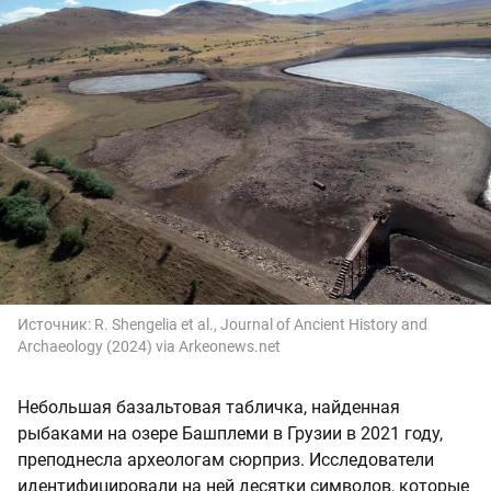
Источник:
R. Shengelia et al., Journal of Ancient History and
Archaeology (2024) via Arkeonews.net
Небольшая базальтовая табличка, найденная
рыбаками на озере Башплеми в Грузии в 2021 году,
преподнесла археологам сюрприз. Исследователи
идентифицировали на ней десятки символов, которые