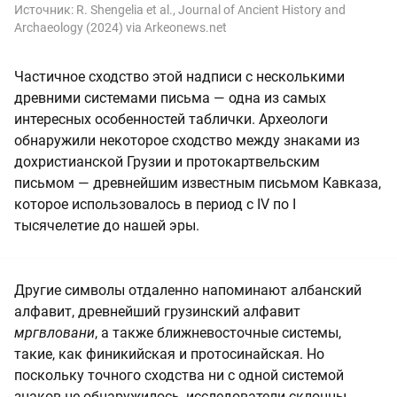
Источник:
R. Shengelia et al., Journal of Ancient History and
Archaeology (2024) via Arkeonews.net
Частичное сходство этой надписи с несколькими
древними системами письма — одна из самых
интересных особенностей таблички. Археологи
обнаружили некоторое сходство между знаками из
дохристианской Грузии и протокартвельским
письмом — древнейшим известным письмом Кавказа,
которое использовалось в период с IV по I
тысячелетие до нашей эры.
Другие символы отдаленно напоминают албанский
алфавит, древнейший грузинский алфавит
мргвловани
, а также ближневосточные системы,
такие, как финикийская и протосинайская. Но
поскольку точного сходства ни с одной системой
знаков не обнаружилось, исследователи склонны