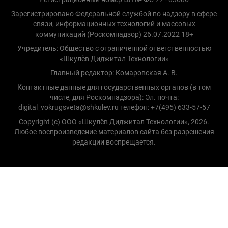
Зарегистрировано Федеральной службой по надзору в сфере
связи, информационных технологий и массовых
коммуникаций (Роскомнадзор) 26.07.2022 18+
Учредитель: Общество с ограниченной ответственностью
«Шкулёв Диджитал Технологии»
Главный редактор: Комаровская А. В.
Контактные данные для государственных органов (в том
числе, для Роскомнадзора): Эл. почта:
digital_vokrugsveta@shkulev.ru телефон: +7(495) 633-57-57
Copyright (с) ООО «Шкулёв Диджитал Технологии», 2026.
Любое воспроизведение материалов сайта без разрешения
редакции воспрещается.