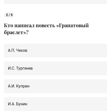
2 / 5
Кто написал повесть «Гранатовый
браслет»?
А.П. Чехов
И.С. Тургенев
А.И. Куприн
И.А. Бунин