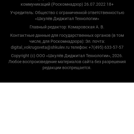
коммуникаций (Роскомнадзор) 26.07.2022 18+
Учредитель: Общество с ограниченной ответственностью
«Шкулёв Диджитал Технологии»
Главный редактор: Комаровская А. В.
Контактные данные для государственных органов (в том
числе, для Роскомнадзора): Эл. почта:
digital_vokrugsveta@shkulev.ru телефон: +7(495) 633-57-57
Copyright (с) ООО «Шкулёв Диджитал Технологии», 2026.
Любое воспроизведение материалов сайта без разрешения
редакции воспрещается.