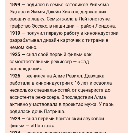
1899
— родился в семье католиков Уильяма
Эдгара и Эммы Джейн Хичкок, державших
овощную лавку. Семья жила в Лейтонстоуне,
графство Эссекс, в наши дни — район Лондона.
1919
— получил первую работу в киноиндустрии:
разрабатывал дизайн карточек с титрами в
немом кино.
1925
— снял свой первый фильм как
самостоятельный режиссер — «Сад
наслаждений».
1926
— женился на Алме Ревилл. Девушка
работала в киноиндустрии с 16 лет и освоила
несколько специальностей, от сценариста до
ассистента режиссера. Впоследствии Алма
активно участвовала в проектах мужа. У пары
родилась дочь Патриша.
1929
— снял первый британский звуковой
фильм — «Шантаж».
1934
— создал первую версию шпионского