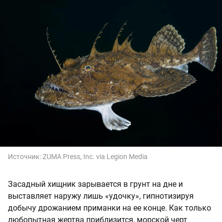
Источник:
ZUMA Press, Inc. via Legion Media
Засадный хищник зарывается в грунт на дне и
выставляет наружу лишь «удочку», гипнотизируя
добычу дрожанием приманки на ее конце. Как только
любопытная жертва приблизится, морской черт