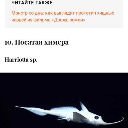
ЧИТАЙТЕ ТАКЖЕ
Монстр со дна: как выглядит прототип хищных
червей из фильма «Дрожь земли»
10. Носатая химера
Harriotta sp.