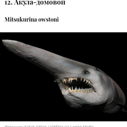
12. Акула-домовой
Mitsukurina owstoni
Источник:
Kelvin Aitken / VWPics via Legion Media