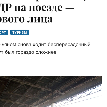
ДР на поезде —
рвого лица
ОРТ
ТУРИЗМ
ньяном снова ходит беспересадочный
ут был гораздо сложнее