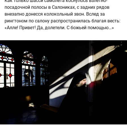
Как только шасси самолета коснулось взлетно-
посадочной полосы в Салониках, с задних рядов
внезапно донесся колокольный звон. Вслед за
рингтоном по салону распространилась благая весть:
«Алле! Привет! Да, долетели. С божьей помощью…»