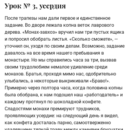
Урок № 3, усердия
После трапезы нам дали первое и единственное
задание. Во дворе лежала копна веток лаврового
дерева. «Монах-завхоз» вручил нам три пустых ящика
и попросил обобрать листья. «Сколько сможете», —
уточнил он, уходя по своим делам. Возможно, задание
давалось на все время нашего пребывания в
монастыре. Но мы справились часа за три, вызвав
своим трудолюбием немалое удивление среди
монахов. Братья, проходя мимо нас, одобрительно
улыбались, а некоторые выкрикивали «Браво!».
Примерно через полтора часа, когда половина копны
была обобрана, к нам подошел наш «работодатель» и
каждому протянул по шоколадной конфете.
Сладостями монахи премируют трудников,
проявляющих усердие: на следующий день я видел,
как конфета досталась парню, самоотверженно
удалявшему тяпкой траву между камнями брусчатки.