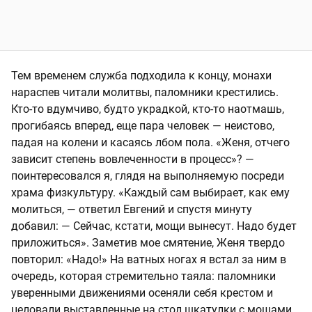
Тем временем служба подходила к концу, монахи
нараспев читали молитвы, паломники крестились.
Кто-то вдумчиво, будто украдкой, кто-то наотмашь,
прогибаясь вперед, еще пара человек — неистово,
падая на колени и касаясь лбом пола. «Женя, отчего
зависит степень вовлеченности в процесс»? —
поинтересовался я, глядя на выполняемую посреди
храма физкультуру. «Каждый сам выбирает, как ему
молиться, — ответил Евгений и спустя минуту
добавил: — Сейчас, кстати, мощи вынесут. Надо будет
приложиться». Заметив мое смятение, Женя твердо
повторил: «Надо!» На ватных ногах я встал за ним в
очередь, которая стремительно таяла: паломники
уверенными движениями осеняли себя крестом и
целовали выставленные на стол шкатулки с мощами