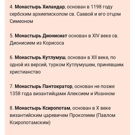
4.
Монастырь Хиландар
, основан в 1198 году
сербским архиепископом св. Саввой и его отцом
Симеоном
5.
Монастырь Дионисиат
основан в XIV веке св.
Дионисием из Корисоса
6.
Монастырь Кутлумуш
, основан в XII веке, по
одной из версий, турком Кутлумушем, принявшим
христианство
7.
Монастырь Пантократор
, основан не позже
1358 года византийцами Алексием и Иоанном
8.
Монастырь Ксиропотам
, основан в X веке
византийским царевичем Прокопием (Павлом
Ксиропотамским)