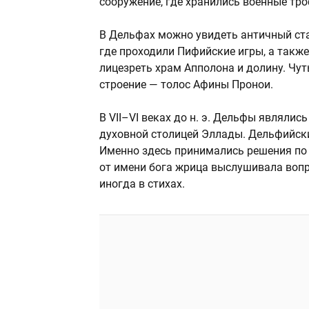
сооружение, где хранились военные тр
В Дельфах можно увидеть античный ста
где проходили Пифийские игры, а также
лицезреть храм Апполона и долину. Чут
строение — толос Афины Пронои.
В VII–VI веках до н. э. Дельфы являли
духовной столицей Эллады. Дельфийск
Именно здесь принимались решения по
от имени бога жрица выслушивала вопро
иногда в стихах.