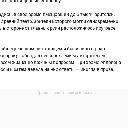
офеи, посвященные Апполону.
дион, в свое время вмещавший до 5 тысяч зрителей,
 древний театр, зрители которого могли одновременно
ь в стороне от главных руин расположилось круговое
сь общегреческим святилищем и были своего рода
ий оракул обладал непререкаемым авторитетом.
 всем жизненно важным вопросам. При храме Апполона
сы и затем давала на них ответы — иногда в прозе,