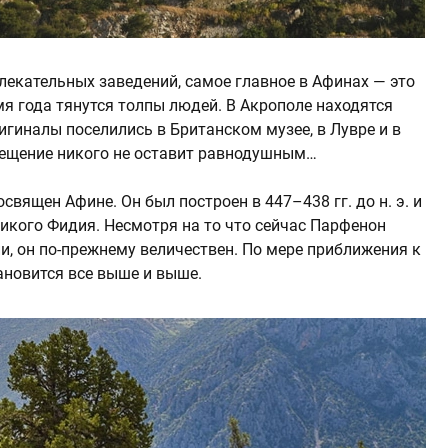
лекательных заведений, самое главное в Афинах — это
я года тянутся толпы людей. В Акрополе находятся
игиналы поселились в Британском музее, в Лувре и в
сещение никого не оставит равнодушным…
священ Афине. Он был построен в 447–438 гг. до н. э. и
икого Фидия. Несмотря на то что сейчас Парфенон
и, он по-прежнему величествен. По мере приближения к
тановится все выше и выше.