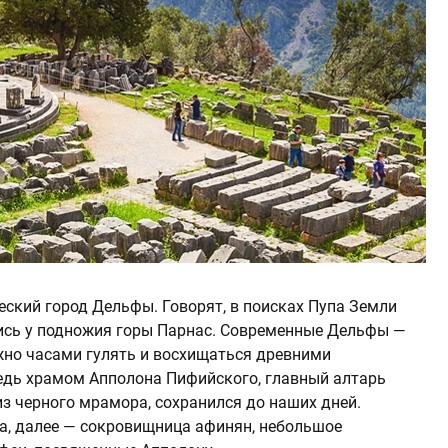
еский город Дельфы. Говорят, в поисках Пупа Земли
ились у подножия горы Парнас. Современные Дельфы —
жно часами гулять и восхищаться древними
едь храмом Апполона Пифийского, главный алтарь
з черного мрамора, сохранился до наших дней.
а, далее — сокровищница афинян, небольшое