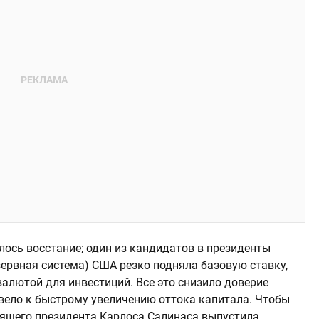
ось восстание; один из кандидатов в президенты
зервная система) США резко подняла базовую ставку,
алютой для инвестиций. Все это снизило доверие
вело к быстрому увеличению оттока капитала. Чтобы
дящего президента Карлоса Салинаса выпустила