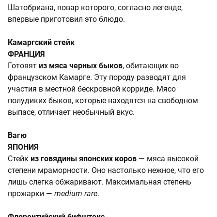
Шатобриана, повар которого, согласно легенде,
впервые приготовил это блюдо.
Камаргский стейк
ФРАНЦИЯ
Готовят
из мяса черных быков
, обитающих во
французском Камарге. Эту породу разводят для
участия в местной бескровной корриде. Мясо
полудиких быков, которые находятся на свободном
выпасе, отличает необычный вкус.
Вагю
ЯПОНИЯ
Стейк
из говядины японских коров
— мяса высокой
степени мраморности. Оно настолько нежное, что его
лишь слегка обжаривают. Максимальная степень
прожарки —
medium rare
.
Флорентийский бифштекс