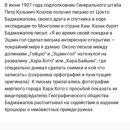
В июне 1907 года подполковник Генерального штаба
Петр Кузьмич Козлов получил письмо от Цокто
Бадмажапова, своего друга и спутника в ходе
экспедиции по Монголии и стране Кам. Казак-бурят
Бадмажапов писал: «Я во время своей поездки в
Эцзин-гол сделал весьма интересную открытию —
покрайней мере я думаю. Около песков между
долинами „Гойцзо“ и „Эцзин-гол“ наткнулся на
развалину „Хара-Хото“ или „Хара-Байшен“, где
специально дневал сделать снимки и кой что
записать» (сохранена орфография и пунктуация
оригинала). К письму прилагались фотографии
мертвого города Хара-Хото с просьбой показать их
вице-председателю Географического общества.
Бадмажапов рассчитывал на содействие в издании
брошюры о неизвестных прежде руинах.