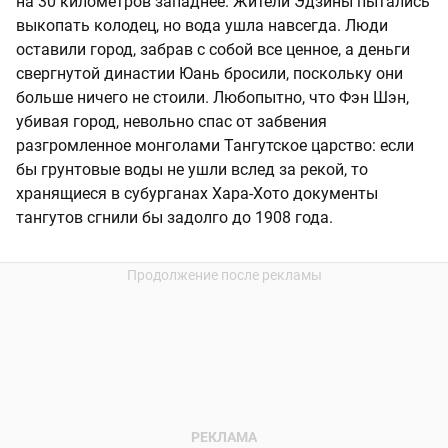
на 30 километров западнее. Жители Эдзины пытались
выкопать колодец, но вода ушла навсегда. Люди
оставили город, забрав с собой все ценное, а деньги
свергнутой династии Юань бросили, поскольку они
больше ничего не стоили. Любопытно, что Фэн Шэн,
убивая город, невольно спас от забвения
разгромленное монголами Тангутское царство: если
бы грунтовые воды не ушли вслед за рекой, то
хранящиеся в субурганах Хара-Хото документы
тангутов сгнили бы задолго до 1908 года.