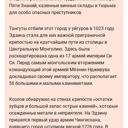
Пяти Знаний, казенные винные склады и тюрьма
для особо опасных преступников.
Тангуты отбили этот город у уйгуров в 1023 году.
Эдзина стала для них важной приграничной
крепостью на кратчайшем пути из столицы в
Центральную Монголию. Здесь была
расквартирована одна из 17 армий империи Си
Ся. Перед самым монгольским вторжением
командующий этой армией Мбэнин Ндживува
докладывал своему императору, что располагает
56 большими и малыми камнеметами.
Козлов обнаружил на стенах крепости «остатки
зубцов и большой запас острых камней», которые
осажденные метали в неприятеля. На Эдзину
пришелся первый удар армии Чингисхана,
взявшего город штурмом весной 1226 года. В