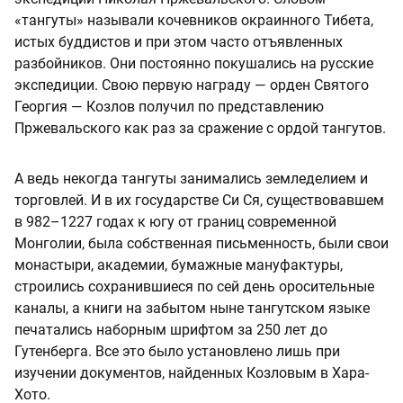
«тангуты» называли кочевников окраинного Тибета,
истых буддистов и при этом часто отъявленных
разбойников. Они постоянно покушались на русские
экспедиции. Свою первую награду — орден Святого
Георгия — Козлов получил по представлению
Пржевальского как раз за сражение с ордой тангутов.
А ведь некогда тангуты занимались земледелием и
торговлей. И в их государстве Си Ся, существовавшем
в 982–1227 годах к югу от границ современной
Монголии, была собственная письменность, были свои
монастыри, академии, бумажные мануфактуры,
строились сохранившиеся по сей день оросительные
каналы, а книги на забытом ныне тангутском языке
печатались наборным шрифтом за 250 лет до
Гутенберга. Все это было установлено лишь при
изучении документов, найденных Козловым в Хара-
Хото.