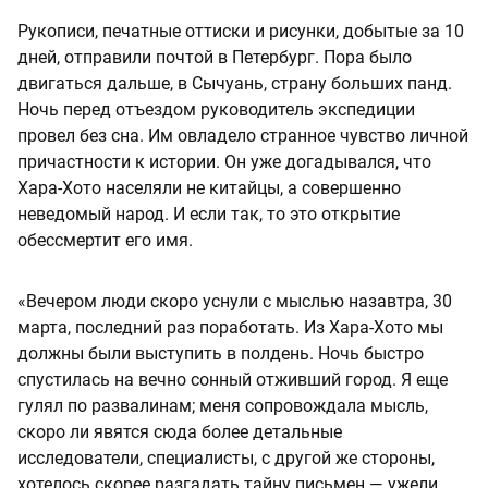
Рукописи, печатные оттиски и рисунки, добытые за 10
дней, отправили почтой в Петербург. Пора было
двигаться дальше, в Сычуань, страну больших панд.
Ночь перед отъездом руководитель экспедиции
провел без сна. Им овладело странное чувство личной
причастности к истории. Он уже догадывался, что
Хара-Хото населяли не китайцы, а совершенно
неведомый народ. И если так, то это открытие
обессмертит его имя.
«Вечером люди скоро уснули с мыслью назавтра, 30
марта, последний раз поработать. Из Хара-Хото мы
должны были выступить в полдень. Ночь быстро
спустилась на вечно сонный отживший город. Я еще
гулял по развалинам; меня сопровождала мысль,
скоро ли явятся сюда более детальные
исследователи, специалисты, с другой же стороны,
хотелось скорее разгадать тайну письмен — ужели