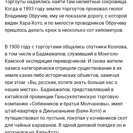
Торгоуты надеялись найти там несметные сокровища.
Когда в 1893 году землю торгоутов проезжал геолог
Владимир Обручев, ему не показали дорогу, с которой
виден Хара-Хото, и по милости проводников Обручеву
пришлось делать крюк в несколько сот километров.
В 1900 году с торгоутами общались спутники Козлова,
в том числе и Бадмажапов, служивший в Монголо-
Камской экспедиции переводчиком. И снова жители
оазиса категорически отрицали существование в их
земле каких-либо исторических объектов, замечая
при этом: «Вы, русские, хотите знать больше нас о
наших местах». Бадмажапов, представлявший в
китайской провинции Ганьсукяхтинскую торговую
компанию «Собенников и братья Молчановы», имел
штаб-квартиру в Динъюаньине (Баян-Хото) и
путешествовал по пустыне, покупая у кочевников скот
для чайных караванов. В одной деловой поездке он и
наткнулся на Хара-Хото.