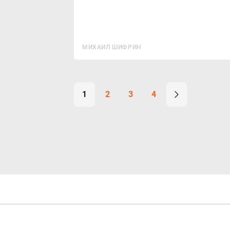
МИХАИЛ ШИФРИН
1
2
3
4