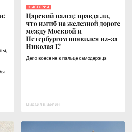
ИСТОРИИ
и:
Царский палец: правда ли,
что изгиб на железной дороге
между Москвой и
Петербургом появился из-за
Николая I?
ны,
Дело вовсе не в пальце самодержца
ь
бы
МИХАИЛ ШИФРИН