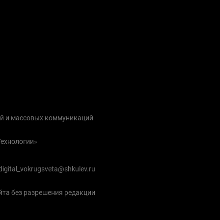
ий и массовых коммуникаций
Технологии»
igital_vokrugsveta@shkulev.ru
йта без разрешения редакции