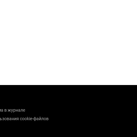
а в журнале
ьзования cookie-файлов