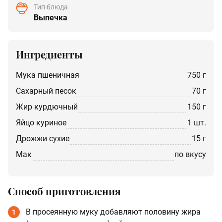
Тип блюда
Выпечка
Ингредиенты
мука пшеничная
750 г
Сахарный песок
70 г
жир курдючный
150 г
яйцо куриное
1 шт.
дрожжи сухие
15 г
мак
по вкусу
Способ приготовления
В просеянную муку добавляют половину жира
1