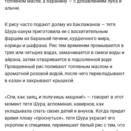
топленом масле, а баранину — с добавлением лука и
алычи.
К рису часто подают долму из баклажанов — тетя
Шура-ханум приготовила ее с восхитительным
фаршем из бараньей печени, курдючного жира,
корицы и шафрана. Рис тем временем промывается в
трех или четырех водах, замачивается в смеси воды и
айрана, затем отваривается в подсоленной воде.
Проваренный рис поливают топленым маслом и
ароматной розовой водой, после чего перекладывают
в казан и закрывают крышкой.
«Спи, как заяц, и получишь мацони!» — говорит в этот
момент тетя Шура, вспоминая, наверное, как
укладывала спать своих детей и внуков. Когда придет
время плову «проснуться», тетя Шура украсит его
укропом и специями, перемешает белый рис с тем, что