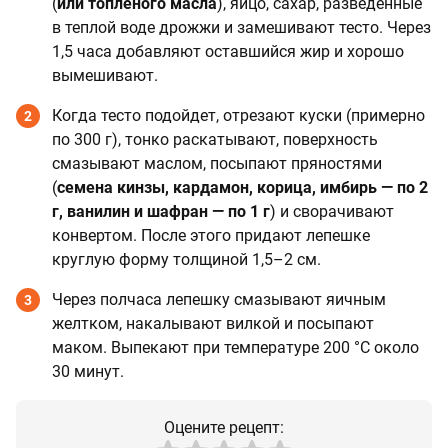
(
или топленого масла
), яйцо, сахар, разведенные
в теплой воде дрожжи и замешивают тесто. Через
1,5 часа добавляют оставшийся жир и хорошо
вымешивают.
Когда тесто подойдет, отрезают куски (примерно
2
по 300 г), тонко раскатывают, поверхность
смазывают маслом, посыпают пряностями
(
семена кинзы, кардамон, корица, имбирь — по 2
г, ванилин и шафран — по 1 г
) и сворачивают
конвертом. После этого придают лепешке
круглую форму толщиной 1,5–2 см.
Через полчаса лепешку смазывают яичным
3
желтком, накалывают вилкой и посыпают
маком. Выпекают при температуре 200 °C около
30 минут.
Оцените рецепт: