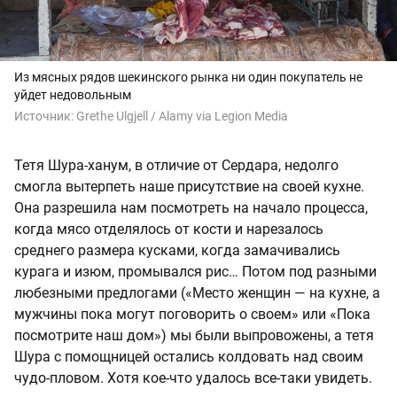
Из мясных рядов шекинского рынка ни один покупатель не
уйдет недовольным
Источник:
Grethe Ulgjell / Alamy via Legion Media
Тетя Шура-ханум, в отличие от Сердара, недолго
смогла вытерпеть наше присутствие на своей кухне.
Она разрешила нам посмотреть на начало процесса,
когда мясо отделялось от кости и нарезалось
среднего размера кусками, когда замачивались
курага и изюм, промывался рис… Потом под разными
любезными предлогами («Место женщин — на кухне, а
мужчины пока могут поговорить о своем» или «Пока
посмотрите наш дом») мы были выпровожены, а тетя
Шура с помощницей остались колдовать над своим
чудо-пловом. Хотя кое-что удалось все-таки увидеть.