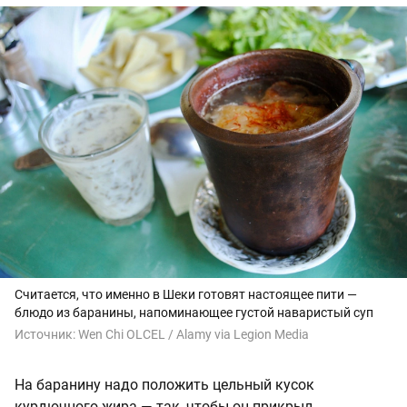
Считается, что именно в Шеки готовят настоящее пити —
блюдо из баранины, напоминающее густой наваристый суп
Источник:
Wen Chi OLCEL / Alamy via Legion Media
На баранину надо положить цельный кусок
курдючного жира — так, чтобы он прикрыл