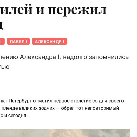
илей и пережил
д
I
ПАВЕЛ I
АЛЕКСАНДР I
лению Александра I, надолго запомнились
тью
нкт-Петербург отметил первое столетие со дня своего
й плеяде великих зодчих — обрел тот неповторимый
с и сегодня…