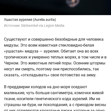
Ушастая аурелия (Aurelia aurita)
Источник:
blickwinkel via Legion Media
Существуют и совершенно безобидные для человека
медузы. Это всем известная стекловидно-белая
«ушастая» медуза — аурелия. Обитает она во всех
тропических и умеренно теплых морях, в том числе и в
Черном. Это животные летней поры. Осенние штормы
несут им смерть, поэтому они приспособились, так
сказать, «откладывать» свое потомство на зиму.
В преддверии холодов на дно моря оседают
маленькие, чуть больше сантиметра, комочки живой
ткани, носители генетического кода аурелий. Им не
страшны ни бури, ни похолодания, а с приходом весны
от них отделяются крохотные диски, которые за одно