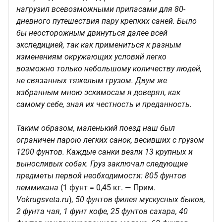
нагрузил всевозможными припасами для 80-
дневного путешествия пару крепких саней. Было
бы неосторожным двинуться далее всей
экспедицией, так как примениться к разным
изменениям окружающих условий легко
возможно только небольшому количеству людей,
не связанных тяжелым грузом. Двум же
избранным мною эскимосам я доверял, как
самому себе, зная их честность и преданность.
Таким образом, маленький поезд наш был
ограничен парою легких санок, весивших с грузом
1200 фунтов. Каждые санки везли 13 крупных и
выносливых собак. Груз заключал следующие
предметы первой необходимости: 805 фунтов
пеммикана
(1 фунт = 0,45 кг. — Прим.
Vokrugsveta.ru
)
, 50 фунтов филея мускусных быков,
2 фунта чая, 1 фунт кофе, 25 фунтов сахара, 40