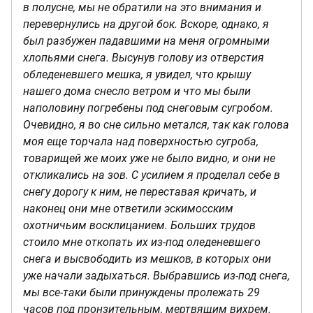
в полусне, мы не обратили на это внимания и
перевернулись на другой бок. Вскоре, однако, я
был разбужен падавшими на меня огромными
хлопьями снега. Высунув голову из отверстия
обледеневшего мешка, я увидел, что крышу
нашего дома снесло ветром и что мы были
наполовину погребены под снеговым сугробом.
Очевидно, я во сне сильно метался, так как голова
моя еще торчала над поверхностью сугроба,
товарищей же моих уже не было видно, и они не
откликались на зов. С усилием я проделал себе в
снегу дорогу к ним, не переставая кричать, и
наконец они мне ответили эскимосским
охотничьим восклицанием. Больших трудов
стоило мне откопать их из-под оледеневшего
снега и высвободить из мешков, в которых они
уже начали задыхаться. Выбравшись из-под снега,
мы все-таки были принуждены пролежать 29
часов под пронзительным, мертвящим вихрем.