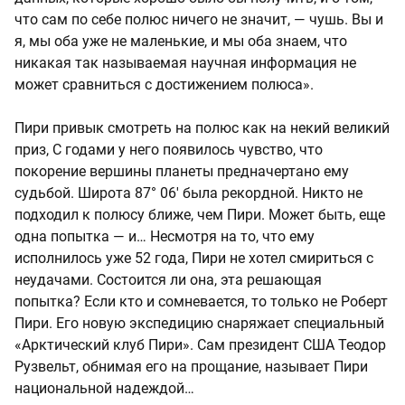
что сам по себе полюс ничего не значит, — чушь. Вы и
я, мы оба уже не маленькие, и мы оба знаем, что
никакая так называемая научная информация не
может сравниться с достижением полюса».
Пири привык смотреть на полюс как на некий великий
приз, С годами у него появилось чувство, что
покорение вершины планеты предначертано ему
судьбой. Широта 87° 06' была рекордной. Никто не
подходил к полюсу ближе, чем Пири. Может быть, еще
одна попытка — и… Несмотря на то, что ему
исполнилось уже 52 года, Пири не хотел смириться с
неудачами. Состоится ли она, эта решающая
попытка? Если кто и сомневается, то только не Роберт
Пири. Его новую экспедицию снаряжает специальный
«Арктический клуб Пири». Сам президент США Теодор
Рузвельт, обнимая его на прощание, называет Пири
национальной надеждой…