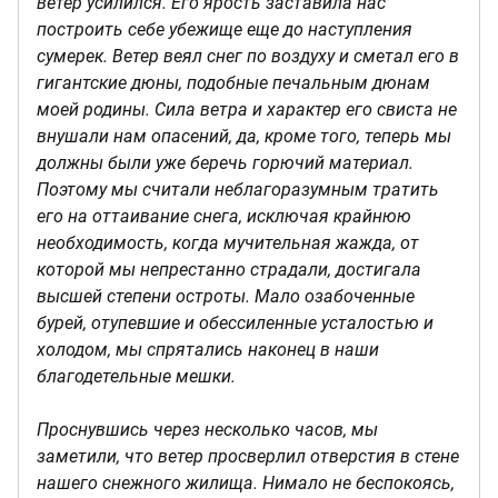
ветер усилился. Его ярость заставила нас
построить себе убежище еще до наступления
сумерек. Ветер веял снег по воздуху и сметал его в
гигантские дюны, подобные печальным дюнам
моей родины. Сила ветра и характер его свиста не
внушали нам опасений, да, кроме того, теперь мы
должны были уже беречь горючий материал.
Поэтому мы считали неблагоразумным тратить
его на оттаивание снега, исключая крайнюю
необходимость, когда мучительная жажда, от
которой мы непрестанно страдали, достигала
высшей степени остроты. Мало озабоченные
бурей, отупевшие и обессиленные усталостью и
холодом, мы спрятались наконец в наши
благодетельные мешки.
Проснувшись через несколько часов, мы
заметили, что ветер просверлил отверстия в стене
нашего снежного жилища. Нимало не беспокоясь,