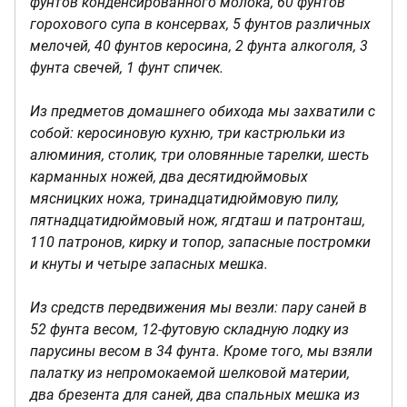
фунтов конденсированного молока, 60 фунтов
горохового супа в консервах, 5 фунтов различных
мелочей, 40 фунтов керосина, 2 фунта алкоголя, 3
фунта свечей, 1 фунт спичек.
Из предметов домашнего обихода мы захватили с
собой: керосиновую кухню, три кастрюльки из
алюминия, столик, три оловянные тарелки, шесть
карманных ножей, два десятидюймовых
мясницких ножа, тринадцатидюймовую пилу,
пятнадцатидюймовый нож, ягдташ и патронташ,
110 патронов, кирку и топор, запасные постромки
и кнуты и четыре запасных мешка.
Из средств передвижения мы везли: пару саней в
52 фунта весом, 12-футовую складную лодку из
парусины весом в 34 фунта. Кроме того, мы взяли
палатку из непромокаемой шелковой материи,
два брезента для саней, два спальных мешка из