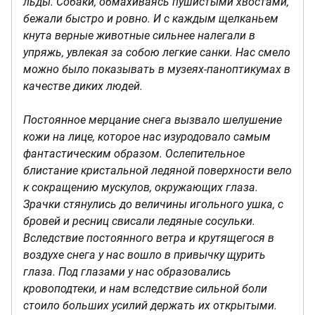
льды. Собаки, обмахиваясь пушистыми хвостами,
бежали быстро и ровно. И с каждым щелканьем
кнута верные животные сильнее налегали в
упряжь, увлекая за собою легкие санки. Нас смело
можно было показывать в музеях-паноптикумах в
качестве диких людей.
Постоянное мерцание снега вызвало шелушение
кожи на лице, которое нас изуродовало самым
фантастическим образом. Ослепительное
блистание кристальной ледяной поверхности вело
к сокращению мускулов, окружающих глаза.
Зрачки стянулись до величины игольного ушка, с
бровей и ресниц свисали ледяные сосульки.
Вследствие постоянного ветра и крутящегося в
воздухе снега у нас вошло в привычку щурить
глаза. Под глазами у нас образовались
кровоподтеки, и нам вследствие сильной боли
стоило больших усилий держать их открытыми.