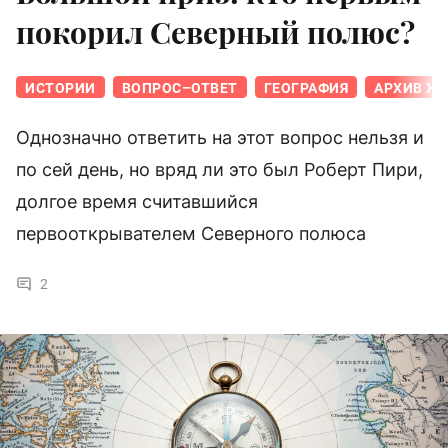
покорил Северный полюс?
ИСТОРИИ
ВОПРОС–ОТВЕТ
ГЕОГРАФИЯ
АРХИВ ЖУ
Однозначно ответить на этот вопрос нельзя и
по сей день, но вряд ли это был Роберт Пири,
долгое время считавшийся
первооткрывателем Северного полюса
2