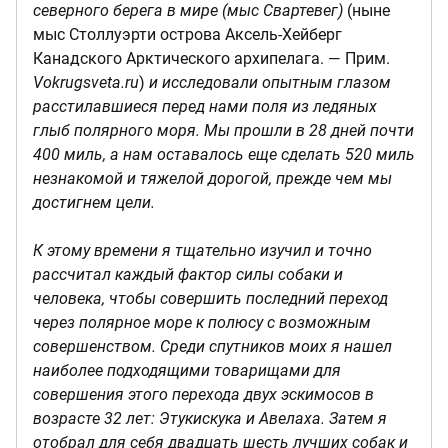
северного берега в мире (мыс Свартевег)
(ныне
мыс Столлуэрти острова Аксель-Хейберг
Канадского Арктического архипелага. — Прим.
Vokrugsveta.ru
)
и исследовали опытным глазом
расстилавшиеся перед нами поля из ледяных
глыб полярного моря. Мы прошли в 28 дней почти
400 миль, а нам оставалось еще сделать 520 миль
незнакомой и тяжелой дорогой, прежде чем мы
достигнем цели.
К этому времени я тщательно изучил и точно
рассчитал каждый фактор силы собаки и
человека, чтобы совершить последний переход
через полярное море к полюсу с возможным
совершенством. Среди спутников моих я нашел
наиболее подходящими товарищами для
совершения этого перехода двух эскимосов в
возрасте 32 лет: Этукискука и Авелаха. Затем я
отобрал для себя двадцать шесть лучших собак и