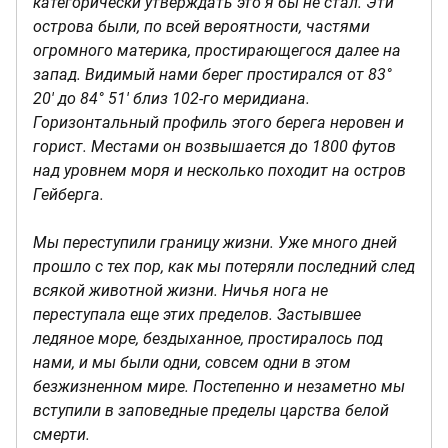
категорически утверждать это я бы не стал. Эти
острова были, по всей вероятности, частями
огромного материка, простирающегося далее на
запад. Видимый нами берег простирался от 83°
20' до 84° 51' близ 102-го меридиана.
Горизонтальный профиль этого берега неровен и
горист. Местами он возвышается до 1800 футов
над уровнем моря и несколько походит на остров
Гейберга.
Мы переступили границу жизни. Уже много дней
прошло с тех пор, как мы потеряли последний след
всякой животной жизни. Ничья нога не
переступала еще этих пределов. Застывшее
ледяное море, бездыханное, простиралось под
нами, и мы были одни, совсем одни в этом
безжизненном мире. Постепенно и незаметно мы
вступили в заповедные пределы царства белой
смерти.