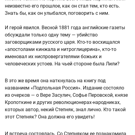
неизвестно его прошлое, как он стал тем, кто есть.
Знать бы, как он улыбался, поговорить с ним.
И герой явился. Весной 1881 года английские газеты
обсуждали только одну тему — убийство
заговорщиками русского царя. Кто-то восхищался
«апостолами кинжала и нитроглицерина», кто-то
именовал их ниспровергателями божьих и
человеческих устоев. На чьей стороне была Лили?
В это же время она наткнулась на книгу под
названием «Подпольная Россия». Издание состояло
из очерков — о Вере Засулич, Софье Перовской, князе
Кропоткине и других революционерах-народниках,
которых автор, некий Степняк, знал лично. Кто такой
этот Степняк? Она должна его увидеть!
И встреча состоялась. Со Степняком ее познакомила