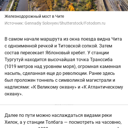
Железнодорожный мост в Чите
Источник:
Gennadiy Solovyev/Shutterstock/Fotodom.ru
В самом начале маршрута из окна поезда видна Чита
с одноименной речкой и Титовской сопкой. Затем
состав пересекает Яблоновый хребет. У станции
Тургутуй находится высочайшая точка Транссиба
(1019 метров над уровнем моря), огромная каменная
насыпь, сделанная еще до революции. Ранее здесь
был проложен тоннель с символикой магистрали и
надписями: «К Великому океану» и «К Атлантическому
океану».
Далее по пути можно наслаждаться видами реки
Хилок, а у станции Толбага — посмотреть на часовню,