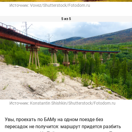
Источник:
Vovez/Shutterstock/Fotodom.ru
5 из 5
Источник:
Konstantin Shishkin/Shutterstock/Fotodom.ru
Увы, проехать по БАМу на одном поезде без
пересадок не получится: маршрут придется разбить