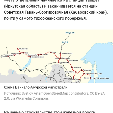
учета ответвлений начинается на станции Тайшет
(Иркутская область) и заканчивается на станции
Советская Гавань-Сортировочная (Хабаровский край),
почти у самого тихоокеанского побережья.
Схема Байкало-Амурской магистрали
Источник:
Svetlov ArtemOpenStreetMap contributors, CC BY-SA
2.0, via Wikimedia Commons
Решение о строительстве этой железной дороги