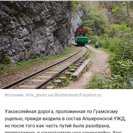
Источник:
Artic_photo via Shutterstock/Fotodom.ru
Узкоколейная дорога, проложенная по Гуамскому
ущелью, прежде входила в состав Апшеронской УЖД,
но после того как часть путей была разобрана,
превратилась в самостоятельную узкоколейку. Уже