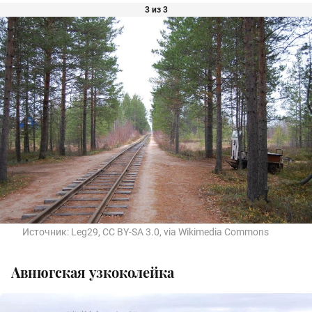
3 из 3
Источник:
Leg29, CC BY-SA 3.0, via Wikimedia Commons
Авнюгская узкоколейка