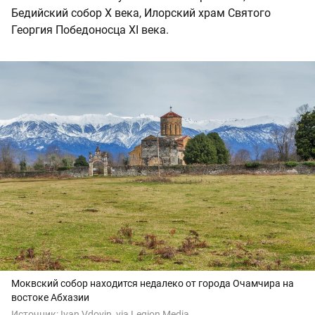
Бедийский собор Х века, Илорский храм Святого
Георгия Победоносца XI века.
Моквский собор находится недалеко от города Очамчира на
востоке Абхазии
Источник:
Ivan Vdovin, via Legion Media