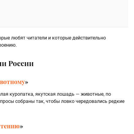
торые любят читатели и которые действительно
роению.
ии России
ивотному
»
белая куропатка, якутская лошадь — животные, по
просы собраны так, чтобы ловко чередовались редкие
астению
»