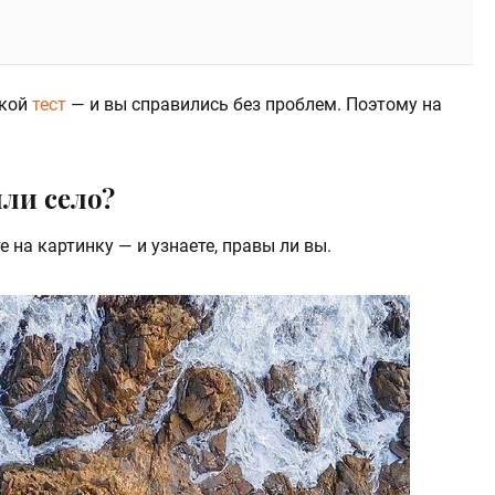
акой
тест
— и вы справились без проблем. Поэтому на
или село?
е на картинку — и узнаете, правы ли вы.