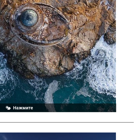
н, маяк Анива
Нажмите