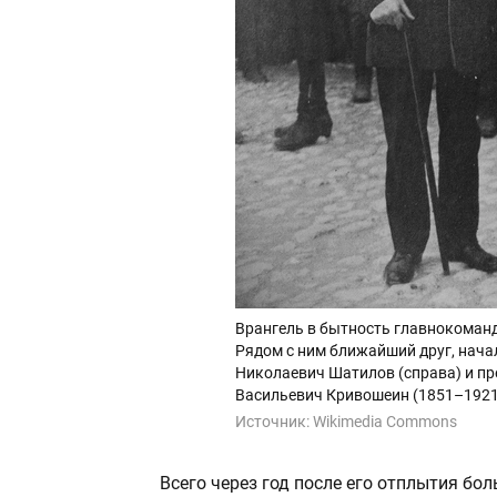
Врангель в бытность главнокоманд
Рядом с ним ближайший друг, нача
Николаевич Шатилов (справа) и пр
Васильевич Кривошеин (1851–1921)
Источник:
Wikimedia Commons
Всего через год после его отплытия б