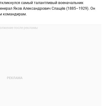
откликнулся самый талантливый военачальник
генерал Яков Александрович Слащёв (1885–1929). Он
ым командирам.