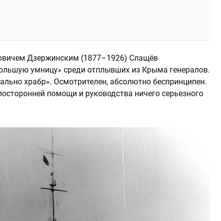
довичем Дзержинским (1877–1926) Слащёв
большую умницу» среди отплывших из Крыма генералов.
нально храбр». Осмотрителен, абсолютно беспринципен.
посторонней помощи и руководства ничего серьезного