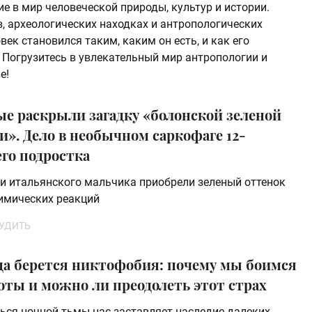
ие в мир человеческой природы, культур и истории.
, археологических находках и антропологических
ек становился таким, каким он есть, и как его
 Погрузитесь в увлекательный мир антропологии и
е!
ые раскрыли загадку «болонской зеленой
». Дело в необычном саркофаге 12-
го подростка
и итальянского мальчика приобрели зеленый оттенок
химических реакций
УДИТЬ
да берется никтофобия: почему мы боимся
оты и можно ли преодолеть этот страх
ься ночной тьмы нас заставляет наследие далеких