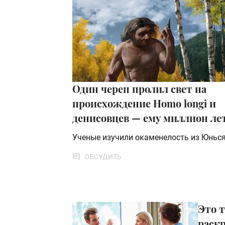
Один череп пролил свет на
происхождение Homo longi и
денисовцев — ему миллион ле
Ученые изучили окаменелость из Юньс
ОБСУДИТЬ
Это т
раск