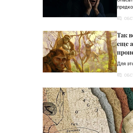
предко
ОБС
Так в
еще 
прои
Для эт
ОБС