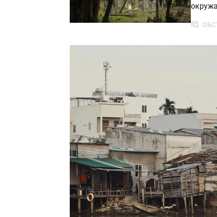
окруж
ОБС