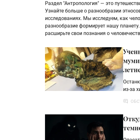
Раздел "Антропология" — это путешеств
Узнайте больше о разнообразии этносов
исследованиях. Мы исследуем, как челов
разнообразие формирует нашу планету.
расширьте свои познания о человечеств
Учен
мумии
летне
Останк
из-за 
ОБС
Отку
темн
Опасат