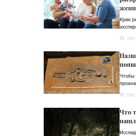
жен
Крик р
экспер
ОБС
Назва
появ
Чтобы 
проана
ОБС
Что 
нашл
Исслед