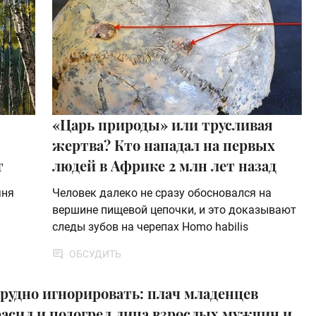
«Царь природы» или трусливая
жертва? Кто нападал на первых
т
людей в Африке 2 млн лет назад
яня
Человек далеко не сразу обосновался на
вершине пищевой цепочки, и это доказывают
следы зубов на черепах Homo habilis
ОБСУДИТЬ
рудно игнорировать: плач младенцев
расил и подогрел лица взрослых мужчин и