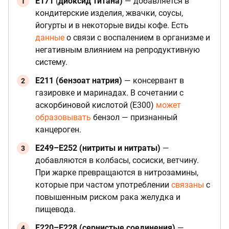
E171
(
диоксид титана)
— добавляется в
кондитерские изделия, жвачки, соусы,
йогурты и в некоторые виды кофе. Есть
данные
о связи с воспалением в организме и
негативным влиянием на репродуктивную
систему.
E211 (бензоат натрия)
— консервант в
газировке и маринадах. В сочетании с
аскорбиновой кислотой (E300)
может
образовывать
бензол — признанный
канцероген.
E249–E252 (нитриты и нитраты)
—
добавляются в колбасы, сосиски, ветчину.
При жарке превращаются в нитрозамины,
которые при частом употреблении
связаны
с
повышенным риском рака желудка и
пищевода.
E220–E228 (сернистые соединения)
—