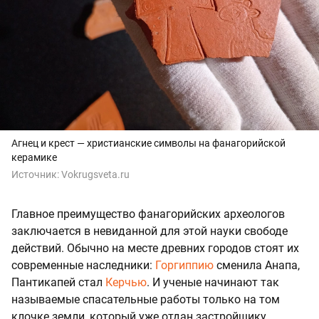
Агнец и крест — христианские символы на фанагорийской
керамике
Источник:
Vokrugsveta.ru
Главное преимущество фанагорийских археологов
заключается в невиданной для этой науки свободе
действий. Обычно на месте древних городов стоят их
современные наследники:
Горгиппию
сменила Анапа,
Пантикапей стал
Керчью
. И ученые начинают так
называемые спасательные работы только на том
клочке земли, который уже отдан застройщику.