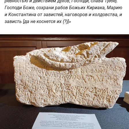
ревностью и действием духов; Господи, слава Т[ебе].
Господи Боже, сохрани рабов Божьих Кириака, Марию
и Константина от завистей, наговоров и колдовства, и
зависть [да не коснется их (?)]»