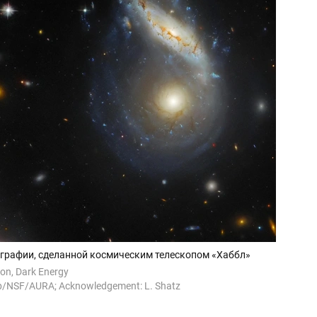
ографии, сделанной космическим телескопом «Хаббл»
on, Dark Energy
NSF/AURA; Acknowledgement: L. Shatz