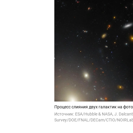
Процесс слияния двух галактик на фот
Источник:
ESA/Hubble & NASA, J. Dalcant
Survey/DOE/FNAL/DECam/CTIO/NOIRLab/