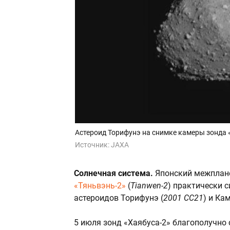
Астероид Торифунэ на снимке камеры зонда 
Источник:
JAXA
Солнечная система.
Японский межплан
«Тяньвэнь-2»
(
Tianwen-2
) практически 
астероидов Торифунэ (
2001 CC21
) и Ка
5 июля зонд «Хаябуса-2» благополучно