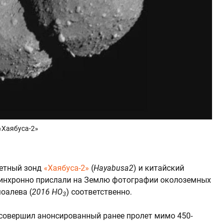
«Хаябуса-2»
етный зонд
«Хаябуса-2»
(
Hayabusa2
) и китайский
синхронно прислали на Землю фотографии околоземных
моалева (
2016 HO
) соответственно.
3
 совершил анонсированный ранее пролет мимо 450-