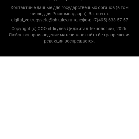
Контактные данные для государственных органов (в том
числе, для Роскомнадзора): Эл. почта:
digital_vokrugsveta@shkulev.ru телефон: +7(495) 633-57-57
Copyright (с) ООО «Шкулёв Диджитал Технологии», 2026.
Любое воспроизведение материалов сайта без разрешения
редакции воспрещается.