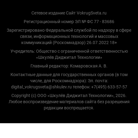
Сетевое издание Сайт VokrugSveta.ru
Регистрационный номер ЭЛ № ФС 77 - 83686
Зарегистрировано Федеральной службой по надзору в сфере
связи, информационных технологий и массовых
коммуникаций (Роскомнадзор) 26.07.2022 18+
Учредитель: Общество с ограниченной ответственностью
«Шкулёв Диджитал Технологии»
Главный редактор: Комаровская А. В.
Контактные данные для государственных органов (в том
числе, для Роскомнадзора): Эл. почта:
digital_vokrugsveta@shkulev.ru телефон: +7(495) 633-57-57
Copyright (с) ООО «Шкулёв Диджитал Технологии», 2026.
Любое воспроизведение материалов сайта без разрешения
редакции воспрещается.