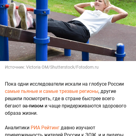
Источник:
Victoria OM/Shutterstock/Fotodom.ru
Пока одни исследователи искали на глобусе России
самые пьяные и самые трезвые регионы
, другие
решили посмотреть, где в стране быстрее всего
бегают
за пивом
и чаще придерживаются здорового
образа жизни.
Аналитики
РИА Рейтинг
давно изучают
приверженность жителей России к ЗОЖ, и и лидеры