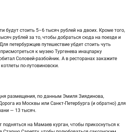
и будут стоить 5–6 тысяч рублей на двоих. Кроме того,
тысяч рублей за то, чтобы добраться сюда на поезде и
 Для петербуржцев путешествие убдет стоить чуть
 присмотреться к музею Тургенева инацпарку
 обитал Соловей-разбойник. А в ресторанах закажите
 котлеты по-лутовиновски.
 дня размещения, по данным Эмиля Зиядинова,
 Дорога из Москвы или Санкт-Петербурга (и обратно) для
зани — 13 тысяч.
 подняться на Мамаев курган, чтобы прикоснуться к
 в Старую Сарепту, чтобы полюбоваться саксонским