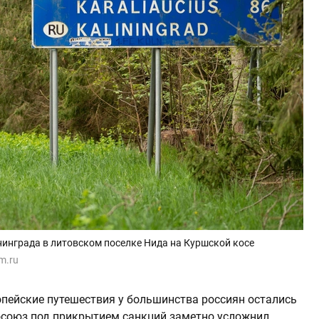
инграда в литовском поселке Нида на Куршской косе
om.ru
опейские путешествия у большинства россиян остались
вросоюз под прикрытием санкций заметно усложнил