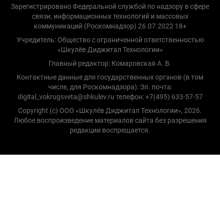
Зарегистрировано Федеральной службой по надзору в сфере
связи, информационных технологий и массовых
коммуникаций (Роскомнадзор) 26.07.2022 18+
Учредитель: Общество с ограниченной ответственностью
«Шкулёв Диджитал Технологии»
Главный редактор: Комаровская А. В.
Контактные данные для государственных органов (в том
числе, для Роскомнадзора): Эл. почта:
digital_vokrugsveta@shkulev.ru телефон: +7(495) 633-57-57
Copyright (с) ООО «Шкулёв Диджитал Технологии», 2026.
Любое воспроизведение материалов сайта без разрешения
редакции воспрещается.