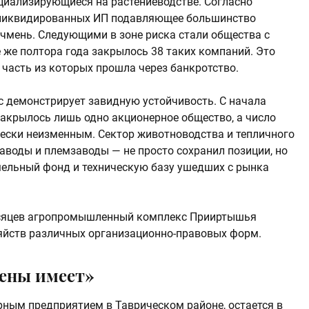
циализирующиеся на растениеводстве. Согласно
0 ликвидированных ИП подавляющее большинство
чмень. Следующими в зоне риска стали общества с
 же полтора года закрылось 38 таких компаний. Это
 часть из которых прошла через банкротство.
с демонстрирует завидную устойчивость. С начала
закрылось лишь одно акционерное общество, а число
ески неизменным. Сектор животноводства и тепличного
аводы и племзаводы — не просто сохранил позиции, но
мельный фонд и техническую базу ушедших с рынка
есяцев агропромышленный комплекс Прииртышья
яйств различных организационно-правовых форм.
цены имеет»
ным предприятием в Таврическом районе, остается в