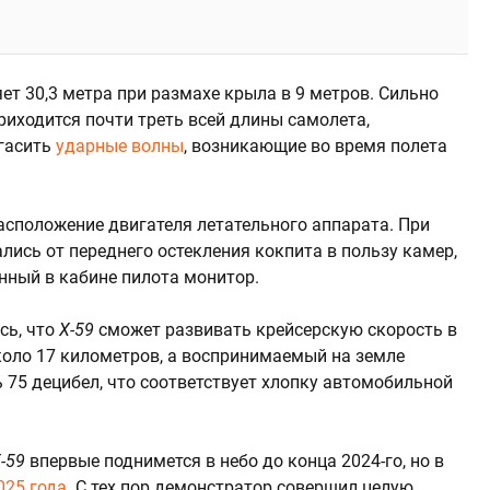
ет 30,3 метра при размахе крыла в 9 метров. Сильно
риходится почти треть всей длины самолета,
 гасить
ударные волны
, возникающие во время полета
асположение двигателя летательного аппарата. При
ись от переднего остекления кокпита в пользу камер,
нный в кабине пилота монитор.
сь, что
X-59
сможет развивать крейсерскую скорость в
около 17 километров, а воспринимаемый на земле
 75 децибел, что соответствует хлопку автомобильной
-59
впервые поднимется в небо до конца 2024-го, но в
025 года
. С тех пор демонстратор совершил целую