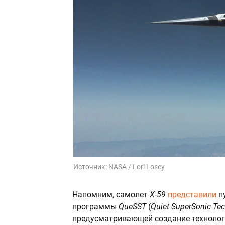
Источник:
NASA / Lori Losey
Напомним, самолет
X-59
представили
пу
программы
QueSST
(
Quiet SuperSonic Te
предусматривающей создание технолог