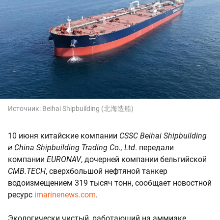
Источник:
Beihai Shipbuilding (北海造船)
10 июня китайские компании
CSSC Beihai Shipbuilding
и China Shipbuilding Trading Co., Ltd
. передали
компании
EURONAV
, дочерней компании бельгийской
CMB.TECH
, сверхбольшой нефтяной танкер
водоизмещением 319 тысяч тонн, сообщает новостной
ресурс
imarinenews.com
.
Экологически чистый, работающий на аммиаке