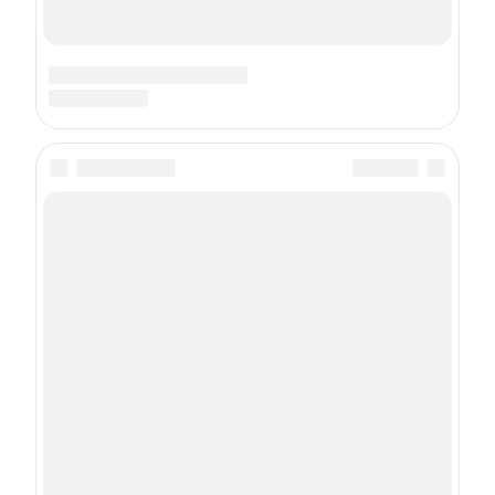
Подписка на рассылку
Даю
согласие
на обработку персональных данных
С
Политикой
обработки персональных данных согласен
Подписаться
О проекте
Контакты
Состав издательства
Реклама на сайте
Реклама в журнале
Правила использования материалов