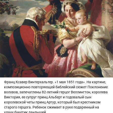
Франц Ксавер Винтерхальтер. «1 мая 1851 года». На картине,
композиционно повторяющей библейский сюжет Поклонение
волхвов, запечатлены 82-летний герцог Веллингтон, королева
Виктория, ее супруг принц Альберт и годовалый сын
королевской четы принц Артур, который был крестником
старого герцога. Ребенок сжимает в руке подаренный на
удачу букетик ландышей