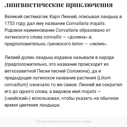
лингвистические приключения
Великий систематик Карл Линней, описывая ландыш в
1753 году, дал ему название
Convallaria majalis
.
Родовое наименование
Convallaria
образовано от
латинского слова
convallis
— «долина» и,
предположительно, греческого
lerion
— «лилия».
Лилией долин ландыш издавна называли в народе
(предположительно, это название происходит из
ветхозаветной Песни песней Соломона), да и
предыдущее латинское название растения (
Lilium
convallium
) означало то же самое. Линней же сократил
его до одного слова, а видовое имя
majalis
—
(«майский») использовал, чтобы указать на обычное
время цветения ландыша.