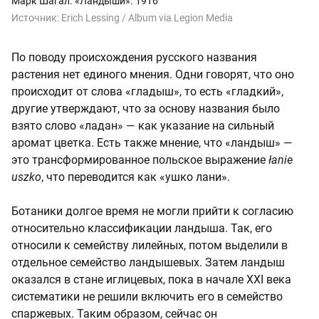
Марк Шагал. «Ландыши». 1916
Источник:
Erich Lessing / Album via Legion Media
По поводу происхождения русского названия
растения нет единого мнения. Одни говорят, что оно
происходит от слова «гладыш», то есть «гладкий»,
другие утверждают, что за основу названия было
взято слово «ладан» — как указание на сильный
аромат цветка. Есть также мнение, что «ландыш» —
это трансформированное польское выражение
łanie
uszko
, что переводится как «ушко лани».
Ботаники долгое время не могли прийти к согласию
относительно классификации ландыша. Так, его
относили к семейству лилейных, потом выделили в
отдельное семейство ландышевых. Затем ландыш
оказался в стане иглицевых, пока в начале XXI века
систематики не решили включить его в семейство
спаржевых. Таким образом, сейчас он