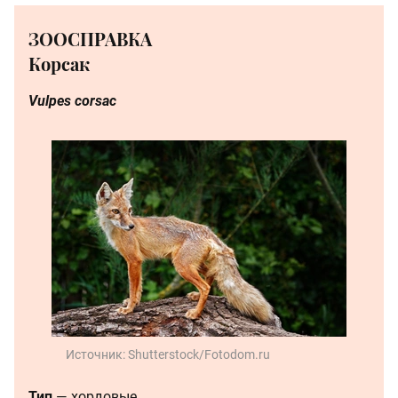
ЗООСПРАВКА
Корсак
Vulpes corsac
Источник:
Shutterstock/Fotodom.ru
Тип
— хордовые