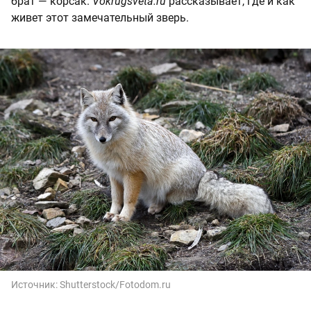
брат — корсак.
Vokrugsveta.ru
рассказывает, где и как
живет этот замечательный зверь.
Источник:
Shutterstock/Fotodom.ru