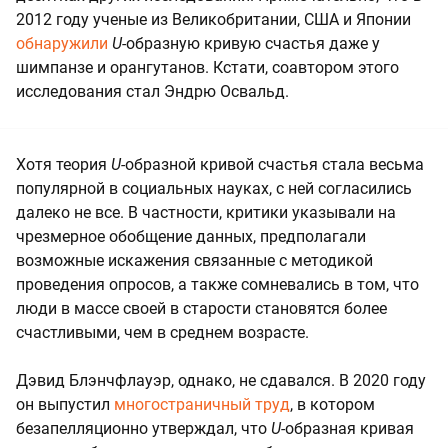
2012 году ученые из Великобритании, США и Японии
обнаружили
U-
образную кривую счастья даже у
шимпанзе и орангутанов. Кстати, соавтором этого
исследования стал Эндрю Освальд.
Хотя теория
U-
образной кривой счастья стала весьма
популярной в социальных науках, с ней согласились
далеко не все. В частности, критики указывали на
чрезмерное обобщение данных, предполагали
возможные искажения связанные с методикой
проведения опросов, а также сомневались в том, что
люди в массе своей в старости становятся более
счастливыми, чем в среднем возрасте.
Дэвид Блэнчфлауэр, однако, не сдавался. В 2020 году
он выпустил
многостраничный труд
, в котором
безапелляционно утверждал, что
U-
образная кривая