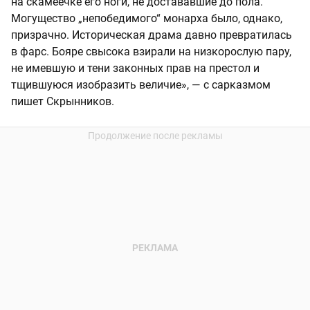
на скамеечке его ноги, не достававшие до пола.
Могущество „непобедимого“ монарха было, однако,
призрачно. Историческая драма давно превратилась
в фарс. Бояре свысока взирали на низкорослую пару,
не имевшую и тени законных прав на престол и
тщившуюся изобразить величие», — с сарказмом
пишет Скрынников.