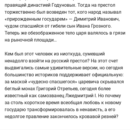
правящей династией Годуновых. Тогда на престол
торжественно был возведен тот, кого народ называл
«прирожденным государем» — Димитрий Иванович,
чудом спасшийся от гибели сын Ивана Грозного.
Теперь же обезображенное тело царя валялось в грязи
на рыночной площади…
Кем был этот человек из ниоткуда, сумевший
ненадолго взойти на русский престол? На этот счет
выдвигались самые удивительные версии, но сегодня
большинство историков поддерживает официальную:
за маской «чудесно спасшегося» царевича скрывался
беглый монах Григорий Отрепьев, сегодня более
известный как самозванец Лжедмитрий I. Но почему
за столь короткое время всеобщая любовь к новому
государю трансформировалась в ненависть, а его
недолгое правление закончилось кровавой резней?