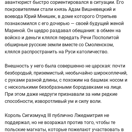
авантюрист быстро сориентировался в ситуации. Его
покровителями стали князь Адам Вишневецкий и
воевода Юрий Мнишек, в доме которого Отрепьев
познакомился с его дочерью — своей будущей женой
Мариной. Он щедро раздавал обещания: в обмен на
войско и деньги клялся передать Речи Посполитой
обширные русские земли вместе со Смоленском,
клялся распространить на Руси католичество.
Внешность у него была совершенно не царская: почти
безбородый, приземистый, необычайно широкоплечий,
с руками разной длины, с похожим на башмак носом и
с несколькими безобразными бородавками на лице.
При этом даже недруги признавали за ним редкие
способности, изворотливый ум и силу воли.
Король Сигизмунд III публично Лжедмитрия не
поддержал, но не возражал против того, чтобы те
польские магнаты, которые пожелают участвовать в