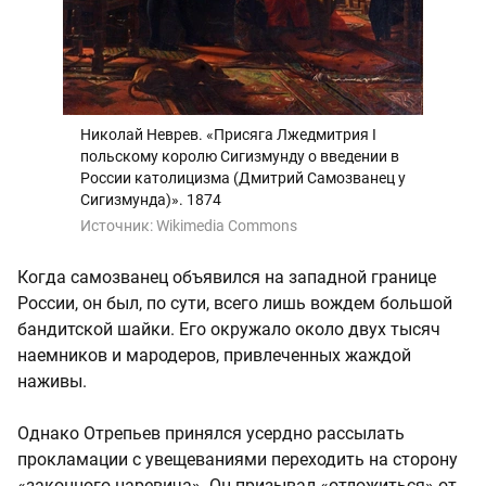
Николай Неврев. «Присяга Лжедмитрия I
польскому королю Сигизмунду о введении в
России католицизма (Дмитрий Самозванец у
Сигизмунда)». 1874
Источник:
Wikimedia Commons
Когда самозванец объявился на западной границе
России, он был, по сути, всего лишь вождем большой
бандитской шайки. Его окружало около двух тысяч
наемников и мародеров, привлеченных жаждой
наживы.
Однако Отрепьев принялся усердно рассылать
прокламации с увещеваниями переходить на сторону
«законного царевича». Он призывал «отложиться» от