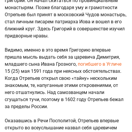
Григорий. Он начал скитаться по провинциальным
монастырям. Позже благодаря уму и грамотности
Отрепьев был принят в московский Чудов монастырь,
стал личным писарем патриарха Иова и вошел в его
ближний круг. Здесь Григорий в совершенстве изучил
придворные нравы.
Видимо, именно в это время Григорию впервые
пришла мысль выдать себя за царевича Димитрия,
младшего сына Ивана Грозного,
погибшего в Угличе
15 (25) мая 1591 года при неясных обстоятельствах.
Когда Отрепьев открыл свою «тайну» нескольким
знакомым, те, напуганные этими откровениями, от
него отшатнулись. Над самозванцем начали
сгущаться тучи, поэтому в 1602 году Отрепьев бежал
за пределы России.
Оказавшись в Речи Посполитой, Отрепьев впервые
открыто во всеуслышание назвал себя царевичем