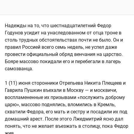
Надежды на то, что шестнадцатилетний Федор
Годунов усидит на унаследованном от отца троне в
столь трудных обстоятельствах почти не было. Он и
правил Россией всего семь недель, не успел даже
провести официальный обряд венчания на царство.
Бояре массово покидали его и перебегали в лагерь
самозванца.
1 (11) июня сторонники Отрепьева Никита Плещеев и
Гаврила Пушкин въехали в Москву — и москвичи,
воспламененные их призывами «послужить доброму
царю», массово поднялись, вломились в Кремль,
схватили Федора, его мать и сестру и посадили их под
домашний арест. После этого Лжедмитрий ясно дал
понять, что не желает въезжать в столицу, пока Федор
жив.