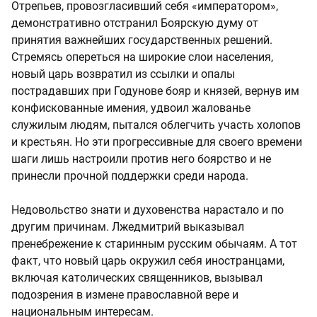
Отрепьев, провозгласивший себя «императором»,
демонстративно отстранил Боярскую думу от
принятия важнейших государственных решений.
Стремясь опереться на широкие слои населения,
новый царь возвратил из ссылки и опалы
пострадавших при Годунове бояр и князей, вернув им
конфискованные имения, удвоил жалованье
служилым людям, пытался облегчить участь холопов
и крестьян. Но эти прогрессивные для своего времени
шаги лишь настроили против него боярство и не
принесли прочной поддержки среди народа.
Недовольство знати и духовенства нарастало и по
другим причинам. Лжедмитрий выказывал
пренебрежение к старинным русским обычаям. А тот
факт, что новый царь окружил себя иностранцами,
включая католических священников, вызывал
подозрения в измене православной вере и
национальным интересам.