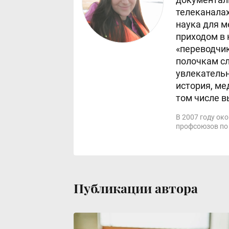
телеканалах
наука для м
приходом в 
«переводчик
полочкам сл
увлекательн
история, ме
том числе в
В 2007 году ок
профсоюзов по
Публикации автора