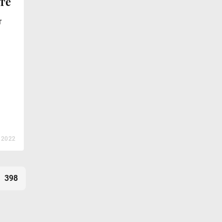
те
т
 2022
398