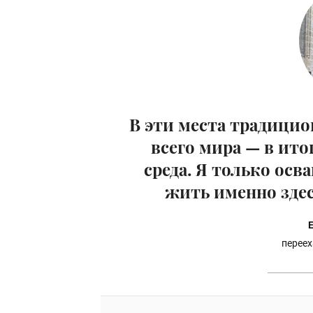
В эти места традици
всего мира — в ит
среда. Я только осв
жить именно зде
переех