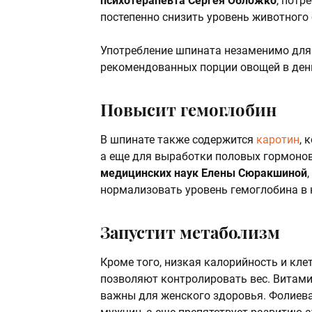
психотерапевта Сергея Обложко
, потр
постепенно снизить уровень животного 
Употребление шпината незаменимо для 
рекомендованных порции овощей в ден
Повысит гемоглобин
В шпинате также содержится
каротин
, 
а еще для выработки половых гормоно
медицинских наук Елены Сюракшиной
нормализовать уровень гемоглобина в 
Запустит метаболизм
Кроме того, низкая калорийность и кл
позволяют контролировать вес. Витами
важны для женского здоровья. Фолиевая