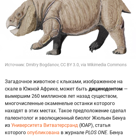
Источник:
Dmitry Bogdanov, CC BY 3.0, via Wikimedia Commons
Загадочное животное с клыками, изображенное на
скале в Южной Африке, может быть
дицинодонтом
—
вымершим 260 миллионов лет назад существом,
многочисленные окаменелые останки которого
находят в этих местах. Такое предположение сделал
палеонтолог и эволюционный биолог Жюльен Бенуа
из
Университета Витватерсранд
(ЮАР), статья
которого
опубликована
в журнале
PLOS ONE
. Бенуа