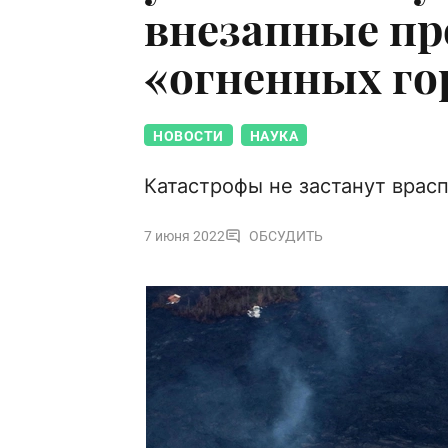
внезапные п
«огненных го
НОВОСТИ
НАУКА
Катастрофы не застанут врас
7 июня 2022
ОБСУДИТЬ