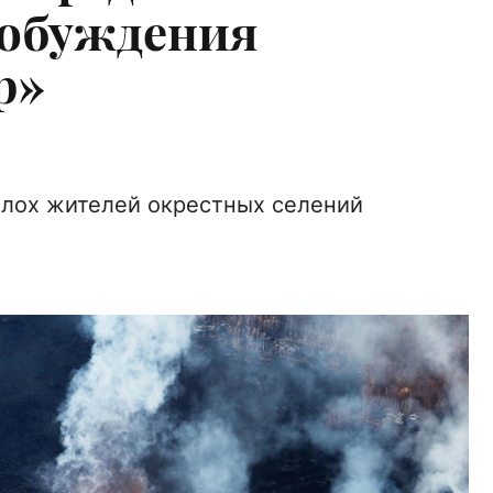
робуждения
р»
плох жителей окрестных селений