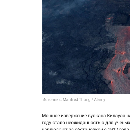
Источник:
Manfred Thürig / Alamy
Мощное извержение вулкана Килауэа на
году стало неожиданностью для ученых
наблюдают за обстановкой с 1912 года. 