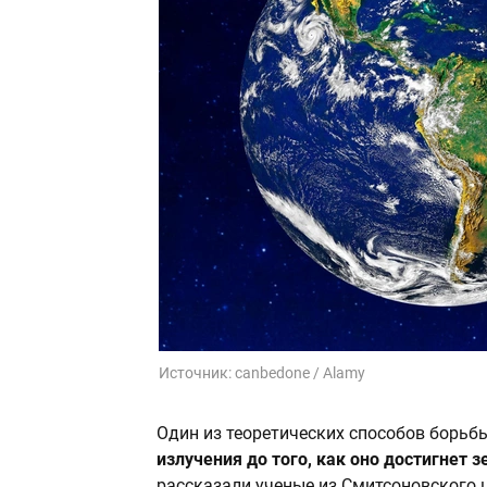
Источник:
canbedone / Alamy
Один из теоретических способов борьб
излучения до того, как оно достигнет
рассказали ученые из Смитсоновского 