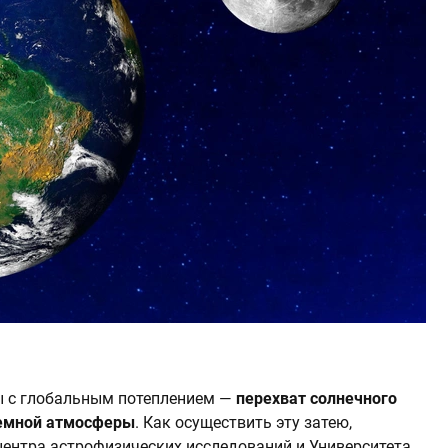
ы с глобальным потеплением —
перехват солнечного
 земной атмосферы
. Как осуществить эту затею,
центра астрофизических исследований и Университета