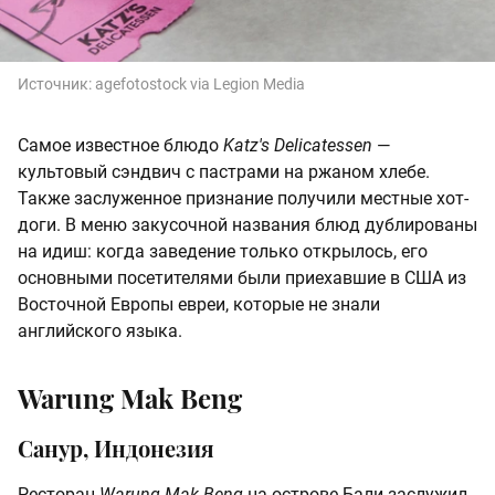
Источник:
agefotostock via Legion Media
Самое известное блюдо
Katz's Delicatessen
—
культовый сэндвич с пастрами на ржаном хлебе.
Также заслуженное признание получили местные хот-
доги. В меню закусочной названия блюд дублированы
на идиш: когда заведение только открылось, его
основными посетителями были приехавшие в США из
Восточной Европы евреи, которые не знали
английского языка.
Warung Mak Beng
Санур, Индонезия
Ресторан
Warung Mak Beng
на острове Бали заслужил