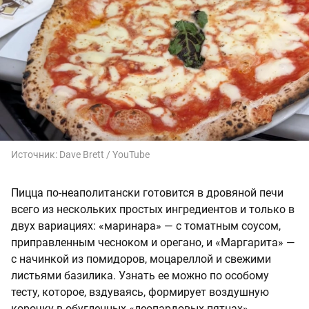
Источник:
Dave Brett / YouTube
Пицца по-неаполитански готовится в дровяной печи
всего из нескольких простых ингредиентов и только в
двух вариациях: «маринара» — с томатным соусом,
приправленным чесноком и орегано, и «Маргарита» —
с начинкой из помидоров, моцареллой и свежими
листьями базилика. Узнать ее можно по особому
тесту, которое, вздуваясь, формирует воздушную
корочку в обугленных «леопардовых пятнах».