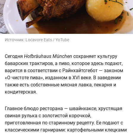
Источник:
Locavore Eats / YoTube
Сегодня
Hofbräuhaus München
сохраняет культуру
баварских трактиров, а пиво, которое здесь подают,
варится в соответствии с Райнхайтсгебот — законом
«О чистоте пива», изданном в XVI веке. В заведении
также есть собственные мясная лавка, пекарня и
кондитерская.
Главное блюдо ресторана — швайнхаксе, хрустящая
свиная рулька с золотистой корочкой,
приготовленная по старинному рецепту. Ее подают с
классическими гарнирами: картофельными клецками