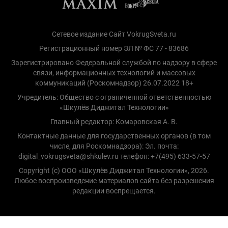
Сетевое издание Сайт VokrugSveta.ru
Регистрационный номер ЭЛ № ФС 77 - 83686
Зарегистрировано Федеральной службой по надзору в сфере
связи, информационных технологий и массовых
коммуникаций (Роскомнадзор) 26.07.2022 18+
Учредитель: Общество с ограниченной ответственностью
«Шкулёв Диджитал Технологии»
Главный редактор: Комаровская А. В.
Контактные данные для государственных органов (в том
числе, для Роскомнадзора): Эл. почта:
digital_vokrugsveta@shkulev.ru телефон: +7(495) 633-57-57
Copyright (с) ООО «Шкулёв Диджитал Технологии», 2026.
Любое воспроизведение материалов сайта без разрешения
редакции воспрещается.